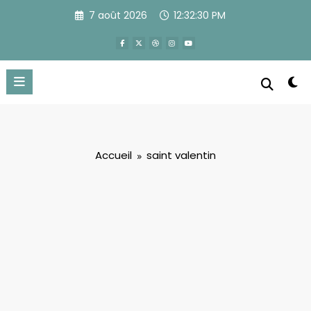
Aller
7 août 2026
12:32:30 PM
au
contenu
Accueil
saint valentin