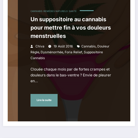
CANNABIS
REMÈDES NATURELS
SANTÉ
Un suppositoire au cannabis
pour mettre fin à vos douleurs
menstruelles
,
Chiva
19 Août 2016
Cannabis
Douleur
,
,
,
Règle
Dysménorrhée
Foria Relief
Suppositoire
Cannabis
Clouée chaque mois par de fortes crampes et
douleurs dans le bas-ventre ? Envie de pleurer
en…
Lire la suite