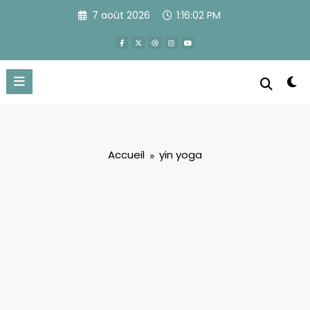
Aller
7 août 2026
1:16:02 PM
au
contenu
Accueil
yin yoga