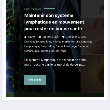
BIEN-ETRE
SANTÉ
Maintenir son système
lymphatique en mouvement
pour rester en bonne santé
,
Chiva
28 Mars 2017
Brossage À Sec
,
,
,
Drainage Lymphatique
Hydrothérapie
Marche
Massage
,
,
,
Lymphatique
Respiration
Sauna Infrarouge
Système
,
,
Lymphatique
Trampoline
Yin Yoga
Le système lymphatique n'est pas bien connu,
mais il est une partie primordiale du corps…
Lire la suite