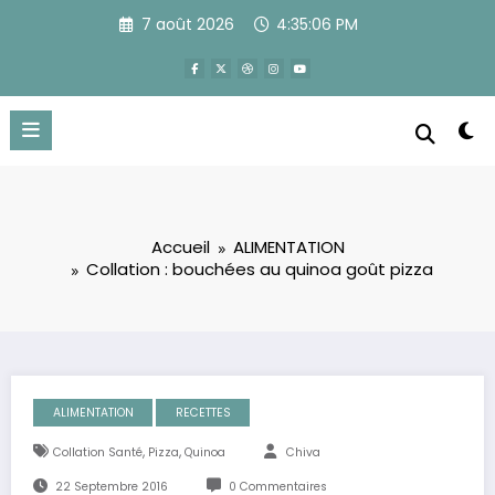
Aller
7 août 2026
4:35:07 PM
au
contenu
Accueil
ALIMENTATION
Collation : bouchées au quinoa goût pizza
ALIMENTATION
RECETTES
,
,
Collation Santé
Pizza
Quinoa
Chiva
22 Septembre 2016
0 Commentaires