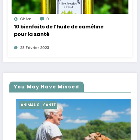
Chiva
0
10 bienfaits de l’huile de caméline
pour la santé
28 Février 2023
You May Have Missed
UX
SANTÉ
SANTÉ