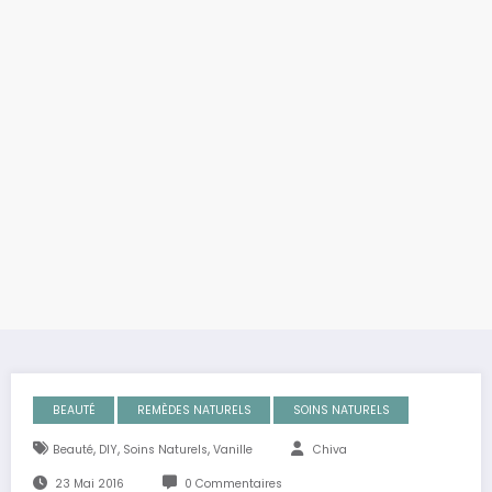
BEAUTÉ
REMÈDES NATURELS
SOINS NATURELS
,
,
,
Beauté
DIY
Soins Naturels
Vanille
Chiva
23 Mai 2016
0 Commentaires