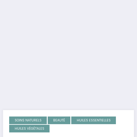
SOINS NATURELS
BEAUTÉ
HUILES ESSENTIELLES
HUILES VÉGÉTALES