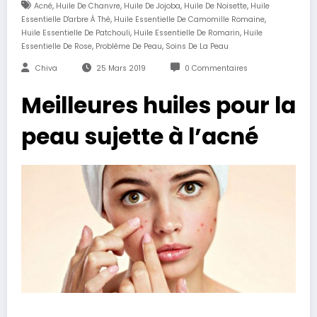
,
,
,
,
Acné
Huile De Chanvre
Huile De Jojoba
Huile De Noisette
Huile
,
,
Essentielle D'arbre À Thé
Huile Essentielle De Camomille Romaine
,
,
Huile Essentielle De Patchouli
Huile Essentielle De Romarin
Huile
,
,
Essentielle De Rose
Problème De Peau
Soins De La Peau
Chiva
25 Mars 2019
0 Commentaires
Meilleures huiles pour la
peau sujette à l’acné