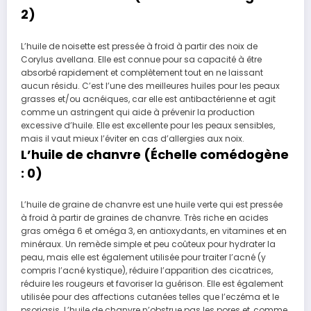
2)
L’huile de noisette est pressée à froid à partir des noix de
Corylus avellana. Elle est connue pour sa capacité à être
absorbé rapidement et complètement tout en ne laissant
aucun résidu. C’est l’une des meilleures huiles pour les peaux
grasses et/ou acnéiques, car elle est antibactérienne et agit
comme un astringent qui aide à prévenir la production
excessive d’huile. Elle est excellente pour les peaux sensibles,
mais il vaut mieux l’éviter en cas d’allergies aux noix.
L’huile de chanvre (Échelle comédogène
: 0)
L’huile de graine de chanvre est une huile verte qui est pressée
à froid à partir de graines de chanvre. Très riche en acides
gras oméga 6 et oméga 3, en antioxydants, en vitamines et en
minéraux. Un remède simple et peu coûteux pour hydrater la
peau, mais elle est également utilisée pour traiter l’acné (y
compris l’acné kystique), réduire l’apparition des cicatrices,
réduire les rougeurs et favoriser la guérison. Elle est également
utilisée pour des affections cutanées telles que l’eczéma et le
psoriasis. L’huile de chanvre n’obstrue pas les pores et, comme