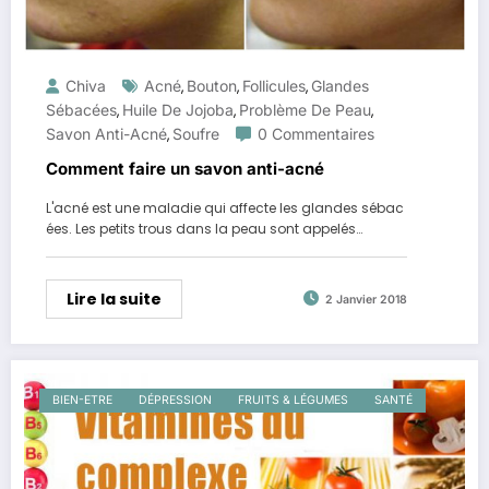
Chiva
Acné
Bouton
Follicules
Glandes
,
,
,
Sébacées
Huile De Jojoba
Problème De Peau
,
,
,
Savon Anti-Acné
Soufre
0 Commentaires
,
Comment faire un savon anti-acné
L'acné est une maladie qui affecte les glandes sébac
ées. Les petits trous dans la peau sont appelés…
Lire la suite
2 Janvier 2018
BIEN-ETRE
DÉPRESSION
FRUITS & LÉGUMES
SANTÉ