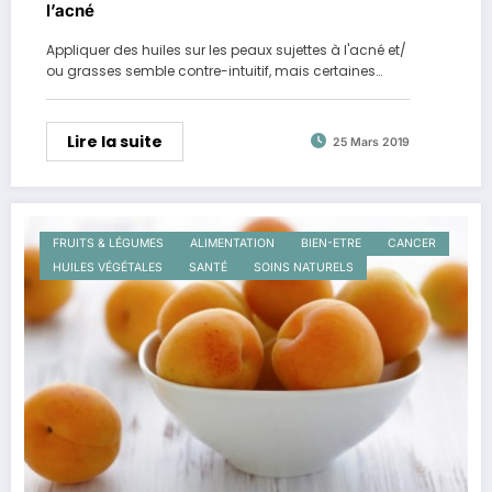
l’acné
Appliquer des huiles sur les peaux sujettes à l'acné et/
ou grasses semble contre-intuitif, mais certaines…
Lire la suite
25 Mars 2019
FRUITS & LÉGUMES
ALIMENTATION
BIEN-ETRE
CANCER
HUILES VÉGÉTALES
SANTÉ
SOINS NATURELS