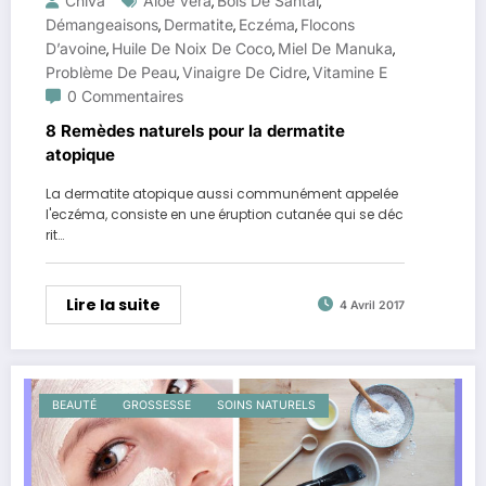
Chiva
Aloe Vera
Bois De Santal
,
,
Démangeaisons
Dermatite
Eczéma
Flocons
,
,
,
D’avoine
Huile De Noix De Coco
Miel De Manuka
,
,
,
Problème De Peau
Vinaigre De Cidre
Vitamine E
,
,
0 Commentaires
8 Remèdes naturels pour la dermatite
atopique
La dermatite atopique aussi communément appelée
l'eczéma, consiste en une éruption cutanée qui se déc
rit…
Lire la suite
4 Avril 2017
BEAUTÉ
GROSSESSE
SOINS NATURELS