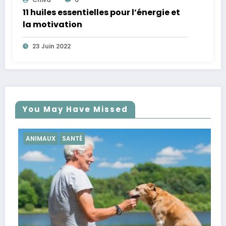
11 huiles essentielles pour l’énergie et
la motivation
23 Juin 2022
You May Have Missed
NTÉ
SANTÉ