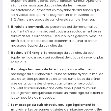
dopamine dans le corps, ce qui affecte l’humeur. Après une
séance de massage du cuir chevelu, les niveaux
de sérotonine augmentent en moyenne de 28% tandis que
les niveaux de dopamine augmentent en moyenne de
31%. Ainsi, le massage du cuir chevelu stimule l’humeur.
Il induit le sommeil.
Les personnes qui dorment mal ou
souffrent d’insomnie peuvent trouver un soulagement de se
faire masser le cuir chevelu. Beaucoup de gens trouvent une
amélioration de leur qualité de sommeil quand ils ont un
massage régulier du cuir chevelu.
Il stimule l’énergie.
Le massage du cuir chevelu peut
également aider ceux qui souffrent de fatigue à se sentir plus
énergique.
Il soulage les maux de tête.
Lorsque vous effectuez un
massage du cuir chevelu sur une personne ayant un mal de
tête de tension, passez plus de temps sur la
base
du crâne,
près de la racine des cheveux car la tension se produit
souvent et s’accumule dans cette zone. Il peut fournir un
soulagement lorsque vous incluez un massage sur le front et
les tempes lors du massage.
Le massage du cuir chevelu soulage également la
migraine.
Les personnes atteintes de migraine peuvent être