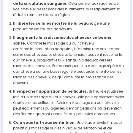
de
la
circulation
sanguine
.
Cela
permet
aux racines de
vos cheveux de recevoir des nutriments plus rapidement et
réduit la tension dans la
région
.
Il libère les cellules mortes de la peau
et gère une
production adéquate de sébum.
Il augmente la croissance des cheveux en bonne
santé.
Comme le massage du cuir chevelu
améliore la circulation sanguine, il favorise une croissance
saine des cheveux. Le stress et la tension peuvent resserrer le
cuir chevelu, bloquant le flux sanguin adéquat vers les
racines des cheveux. Par conséquent, un massage répété du
cuir chevelu sur une base régulière peut aider à renforcer les
racines des cheveux, ce qui améliore la croissance des
cheveux.
Il empêche l’apparition de pellicules.
Si l’huile est utilisée
lors d’un massage du cuir chevelu, elle peut également aider
à prévenir les pellicules. Avoir un massage du cuir chevelu
peut également soulager les démangeaisons, la prévention
des
flocons
qui sont associés aux pellicules chroniques.
Cela vous fait vous sentir bien.
Une étude révèle l’impact
positif du massage sur les
niveaux
de sérotonine et de