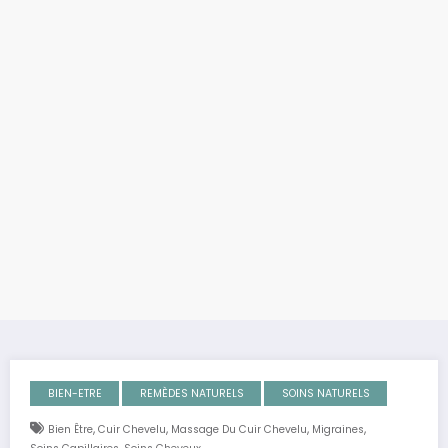
BIEN-ETRE
REMÈDES NATURELS
SOINS NATURELS
,
,
,
,
Bien Être
Cuir Chevelu
Massage Du Cuir Chevelu
Migraines
,