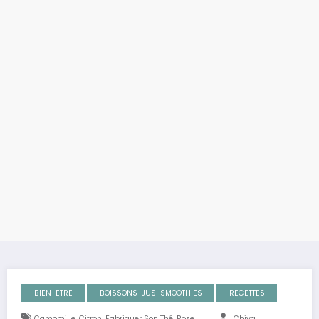
BIEN-ETRE
BOISSONS-JUS-SMOOTHIES
RECETTES
,
,
,
Camomille
Citron
Fabriquer Son Thé
Rose
Chiva