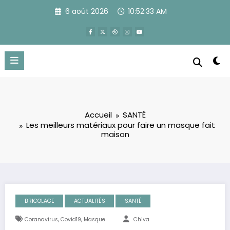
Aller
6 août 2026
10:52:34 AM
au
contenu
Accueil
SANTÉ
Les meilleurs matériaux pour faire un masque fait
maison
BRICOLAGE
ACTUALITÉS
SANTÉ
,
,
Coranavirus
Covid19
Masque
Chiva