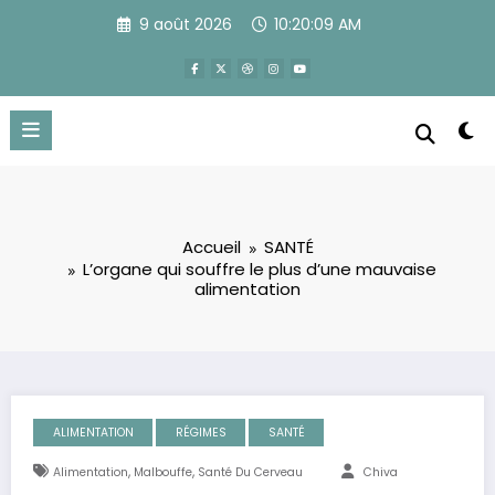
Aller
9 août 2026
10:20:10 AM
au
contenu
Accueil
SANTÉ
L’organe qui souffre le plus d’une mauvaise
alimentation
ALIMENTATION
RÉGIMES
SANTÉ
,
,
Alimentation
Malbouffe
Santé Du Cerveau
Chiva