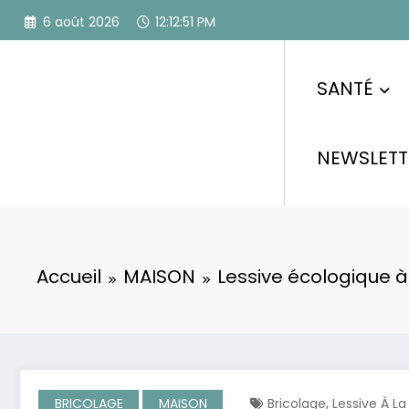
Aller
6 août 2026
12:12:53 PM
au
contenu
SANTÉ
NEWSLETT
Accueil
MAISON
Lessive écologique à
,
BRICOLAGE
MAISON
Bricolage
Lessive À L