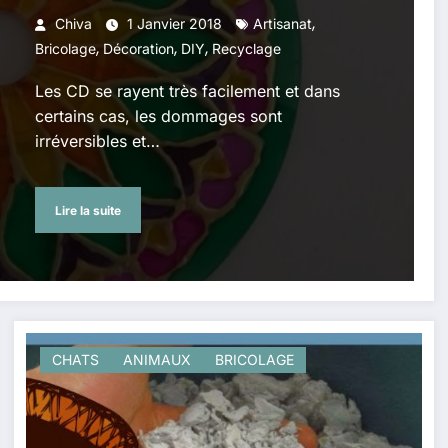
,
Chiva
1 Janvier 2018
Artisanat
,
,
,
Bricolage
Décoration
DIY
Recyclage
Les CD se rayent très facilement et dans
certains cas, les dommages sont
irréversibles et…
Lire la suite
CHATS
ANIMAUX
BRICOLAGE