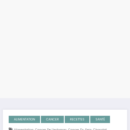
ALIMENTATION
CANCER
RECETTES
SANTÉ
,
,
,
,
Alimentation
Cancer De L'estomac
Cancer Du Sein
Chocolat