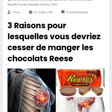
,
,
Recette Sucrée
Recettes Faciles
TDAH
Chiva
27 Juillet 2018
0 Commentaires
3 Raisons pour
lesquelles vous devriez
cesser de manger les
chocolats Reese