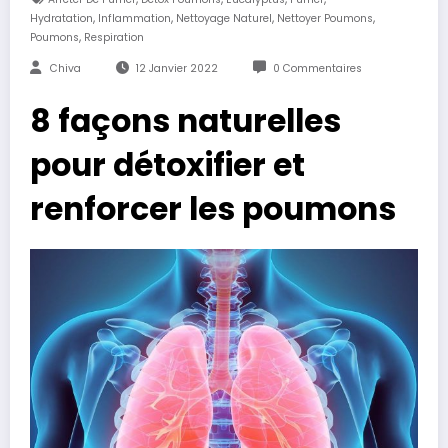
,
,
,
,
Hydratation
Inflammation
Nettoyage Naturel
Nettoyer Poumons
,
Poumons
Respiration
Chiva
12 Janvier 2022
0 Commentaires
8 façons naturelles
pour détoxifier et
renforcer les poumons