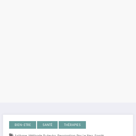
BIEN-ETRE
SANTÉ
THÉRAPIES
,
,
,
Asthme
Méthode Buteyko
Respiration Par Le Nez
Santé