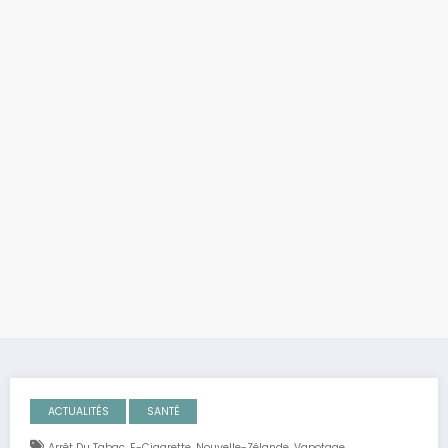
ACTUALITÉS
SANTÉ
,
,
,
Arrêt Du Tabac
E-Cigarette
Nouvelle-Zélande
Vapotage