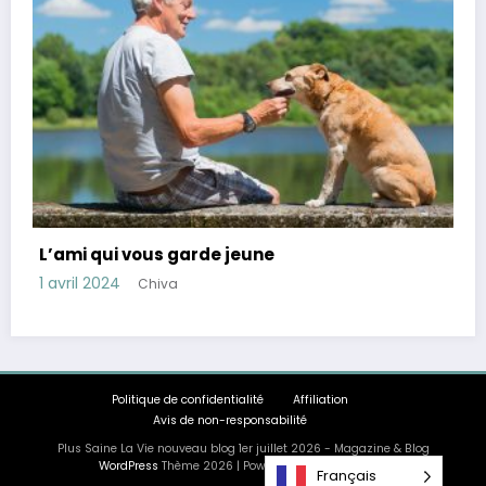
Conseils pour réduire le cortisol, hormone du
stress
28 mars 2024
Chiva
Politique de confidentialité
Affiliation
Avis de non-responsabilité
Plus Saine La Vie nouveau blog 1er juillet 2026 - Magazine & Blog
Français