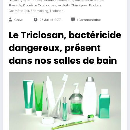
,
,
,
Thyroïde
Problème Cardiaques
Produits Chimiques
Produits
,
,
Cosmétiques
Shampoing
Triclosan
Chiva
23 Juillet 2017
1 Commentaires
Le Triclosan, bactéricide
dangereux, présent
dans nos salles de bain