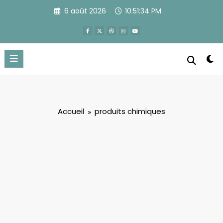
Aller
6 août 2026
10:51:35 PM
au
contenu
Accueil
produits chimiques