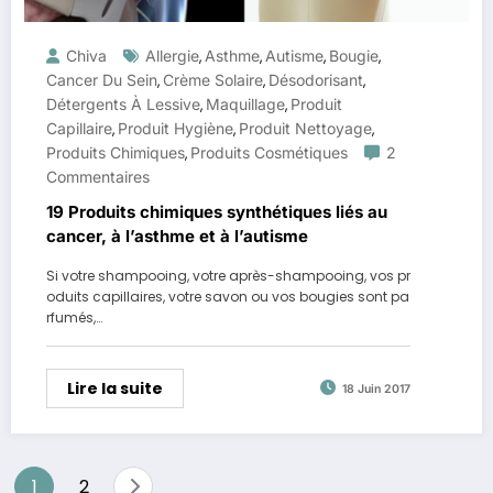
Chiva
Allergie
Asthme
Autisme
Bougie
,
,
,
,
Cancer Du Sein
Crème Solaire
Désodorisant
,
,
,
Détergents À Lessive
Maquillage
Produit
,
,
Capillaire
Produit Hygiène
Produit Nettoyage
,
,
,
Produits Chimiques
Produits Cosmétiques
2
,
Commentaires
19 Produits chimiques synthétiques liés au
cancer, à l’asthme et à l’autisme
Si votre shampooing, votre après-shampooing, vos pr
oduits capillaires, votre savon ou vos bougies sont pa
rfumés,…
Lire la suite
18 Juin 2017
Pagination
1
2