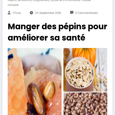
Pépins De Raisins
Polyphénols
Système Immunitaire
Trouble
Urinaire
Chiva
23 Septembre 2016
0 Commentaires
Manger des pépins pour
améliorer sa santé