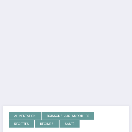
ALIMENTATION
BOISSONS-JUS-SMOOTHIES
RECETTES
RÉGIMES
SANTÉ