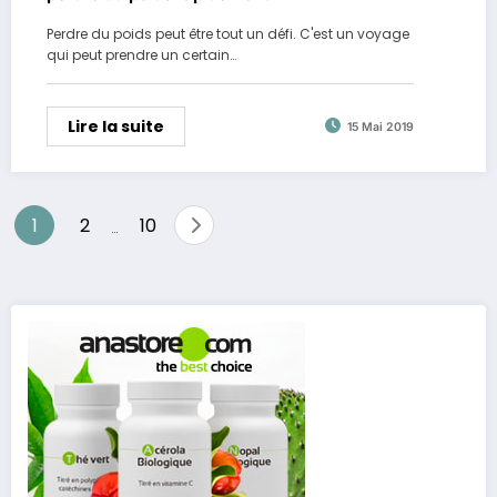
Perdre du poids peut être tout un défi. C'est un voyage
qui peut prendre un certain…
Lire la suite
15 Mai 2019
Pagination
1
2
10
…
des
publications