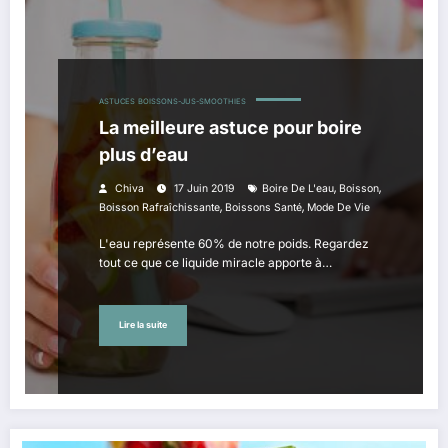
ASTUCES
BOISSONS-JUS-SMOOTHIES
La meilleure astuce pour boire
plus d’eau
,
,
Chiva
17 Juin 2019
Boire De L'eau
Boisson
,
,
Boisson Rafraîchissante
Boissons Santé
Mode De Vie
L'eau représente 60% de notre poids. Regardez
tout ce que ce liquide miracle apporte à…
Lire la suite