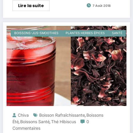
Lire la suite
7 Août 2018
BOISSONS-JUS-SMOOTHIES
PLANTES HERBES ÉPICES
SANTÉ
Chiva
Boisson Rafraîchissante
Boissons
,
Été
Boissons Santé
Thé Hibiscus
0
,
,
Commentaires