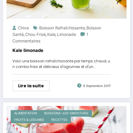
Chiva
Boisson Rafraîchissante
Boisson
,
Santé
Chou Frisé
Kale
Limonade
1
,
,
,
Commentaires
Kale limonade
Voici une boisson rafraîchissante par temps chaud, u
n combo frais et délicieux d'agrumes et d'un…
Lire la suite
6 Septembre 2017
ALIMENTATION
BOISSONS-JUS-SMOOTHIES
FRUITS & LÉGUMES
RECETTES