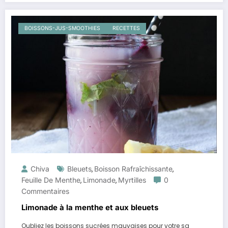
BOISSONS-JUS-SMOOTHIES
RECETTES
Chiva
Bleuets
Boisson Rafraîchissante
,
,
Feuille De Menthe
Limonade
Myrtilles
0
,
,
Commentaires
Limonade à la menthe et aux bleuets
Oubliez les boissons sucrées mauvaises pour votre sa