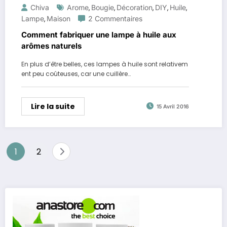
Chiva
Arome
Bougie
Décoration
DIY
Huile
,
,
,
,
,
Lampe
Maison
2 Commentaires
,
Comment fabriquer une lampe à huile aux
arômes naturels
En plus d’être belles, ces lampes à huile sont relativem
ent peu coûteuses, car une cuillère…
Lire la suite
15 Avril 2016
Pagination
1
2
des
publications