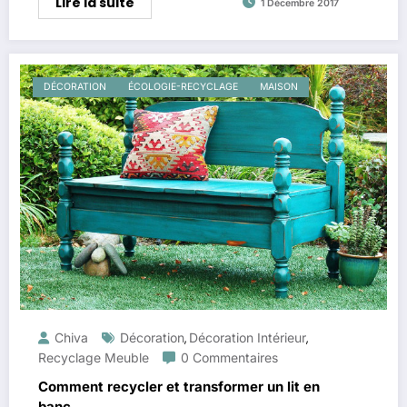
Lire la suite
1 Décembre 2017
DÉCORATION
ÉCOLOGIE-RECYCLAGE
MAISON
Chiva
Décoration
Décoration Intérieur
,
,
Recyclage Meuble
0 Commentaires
Comment recycler et transformer un lit en
banc