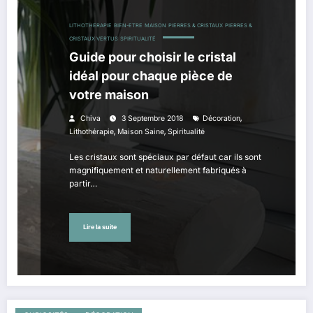
LITHOTHERAPIE
BIEN-ETRE
MAISON
PIERRES & CRISTAUX
PIERRES &
CRISTAUX VERTUS
SPIRITUALITÉ
Guide pour choisir le cristal
idéal pour chaque pièce de
votre maison
,
Chiva
3 Septembre 2018
Décoration
,
,
Lithothérapie
Maison Saine
Spiritualité
Les cristaux sont spéciaux par défaut car ils sont
magnifiquement et naturellement fabriqués à
partir…
Lire la suite