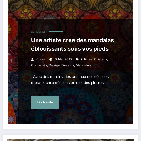
CURIOSITÉS
Une artiste crée des mandalas
éblouissants sous vos pieds
,
,
Chiva
6 Mai 2018
Artistes
Cristaux
,
,
,
Curiosités
Design
Dessins
Mandalas
Avec des miroirs, des cristaux colorés, des
métaux chromés, du verre et des pierres…
Lire la suite