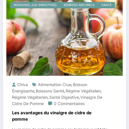
BOISSONS-JUS-SMOOTHIES
REMÈDES NATURELS
SANTÉ
Chiva
Alimentation Crue
Boisson
,
Énergisante
Boissons Santé
Régime Végétalien
,
,
,
Régime Végétarien
Santé Digestive
Vinaigre De
,
,
Cidre De Pomme
0 Commentaires
Les avantages du vinaigre de cidre de
pomme