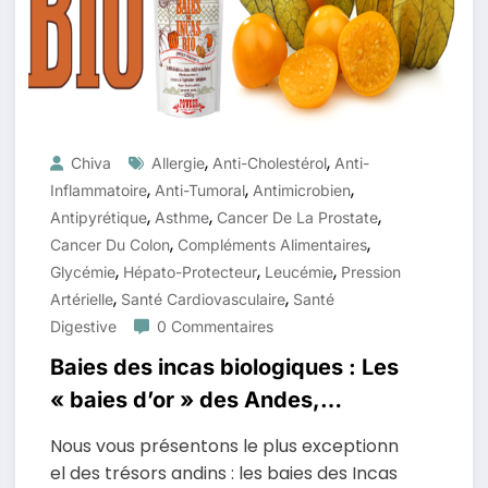
,
,
Chiva
Allergie
Anti-Cholestérol
Anti-
,
,
,
Inflammatoire
Anti-Tumoral
Antimicrobien
,
,
,
Antipyrétique
Asthme
Cancer De La Prostate
,
,
Cancer Du Colon
Compléments Alimentaires
,
,
,
Glycémie
Hépato-Protecteur
Leucémie
Pression
,
,
Artérielle
Santé Cardiovasculaire
Santé
Digestive
0 Commentaires
Baies des incas biologiques : Les
« baies d’or » des Andes,
antioxydantes et protectrices !
Nous vous présentons le plus exceptionn
el des trésors andins : les baies des Incas