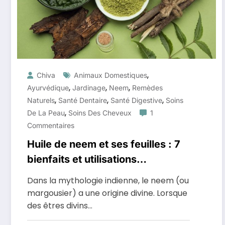
,
Chiva
Animaux Domestiques
,
,
,
Ayurvédique
Jardinage
Neem
Remèdes
,
,
,
Naturels
Santé Dentaire
Santé Digestive
Soins
,
De La Peau
Soins Des Cheveux
1
Commentaires
Huile de neem et ses feuilles : 7
bienfaits et utilisations
impressionnants pour la santé
Dans la mythologie indienne, le neem (ou
margousier) a une origine divine. Lorsque
des êtres divins…