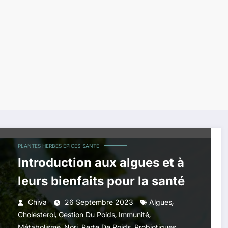
PLANTES HERBES ÉPICES
SANTÉ
Introduction aux algues et à
leurs bienfaits pour la santé
,
Chiva
26 Septembre 2023
Algues
,
,
,
Cholesterol
Gestion Du Poids
Immunité
,
,
,
,
Métabolisme
Nori
Perte De Poids
Probiotiques