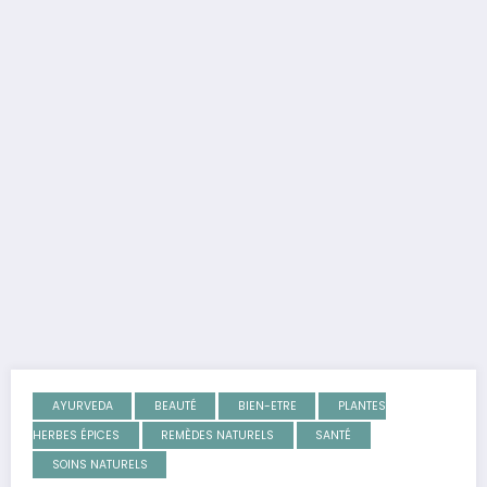
AYURVEDA
BEAUTÉ
BIEN-ETRE
PLANTES
HERBES ÉPICES
REMÈDES NATURELS
SANTÉ
SOINS NATURELS