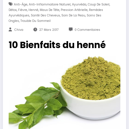
,
,
,
,
Anti-Âge
Anti-Inflammatoire Naturel
Ayurvéda
Coup De Soleil
,
,
,
,
,
Détox
Fièvre
Henné
Maux De Tête
Pression Artérielle
Remèdes
,
,
,
Ayurvédiques
Santé Des Cheveux
Soin De La Peau
Soins Des
,
Ongles
Trouble Du Sommeil
Chiva
27 Mars 2017
0 Commentaires
10 Bienfaits du henné