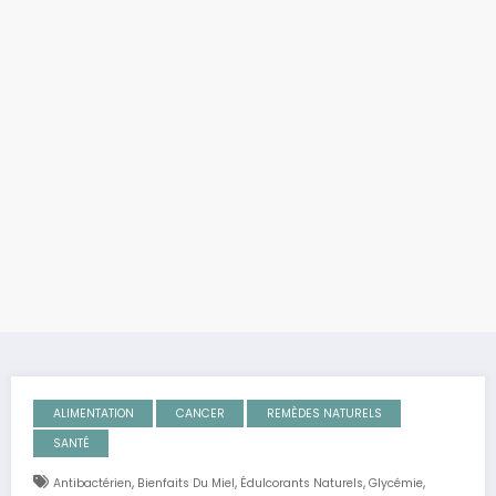
ALIMENTATION
CANCER
REMÈDES NATURELS
SANTÉ
,
,
,
,
Antibactérien
Bienfaits Du Miel
Édulcorants Naturels
Glycémie