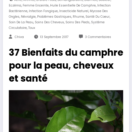
,
,
,
Eczéma
Femme Enceinte
Huile Essentielle De Camphre
Infection
,
,
,
Bactérienne
Infection Fongique
Insecticide Naturel
Mycose Des
,
,
,
,
,
Ongles
Névralgie
Problèmes Gastriques
Rhume
Santé Du Coeur
,
,
,
Soin De La Peau
Soins Des Cheveux
Soins Des Pieds
Système
,
Circulatoire
Toux
Chiva
13 Septembre 2017
3 Commentaires
37 Bienfaits du camphre
pour la peau, cheveux
et santé