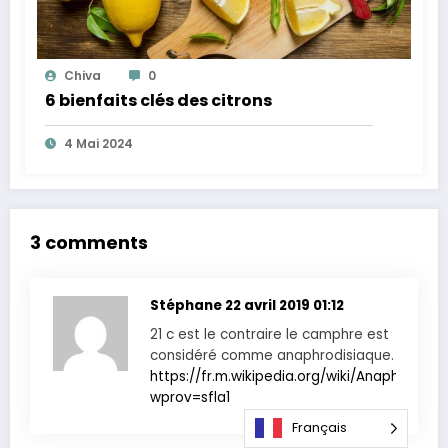
Chiva
0
6 bienfaits clés des citrons
4 Mai 2024
3 comments
Stéphane
22 avril 2019 01:12
21 c est le contraire le camphre est
considéré comme anaphrodisiaque.
https://fr.m.wikipedia.org/wiki/Anaphrodisi
wprov=sfla1
Français