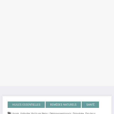
HUILES ESSENTIELLES
REMÈDES NATURELS
SANTÉ
,
,
,
,
,
,
Acné
Arthrite
Brûlure Peau
Démangeaisons
Diarrhée
Douleur