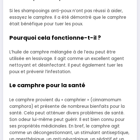
Si les shampooings anti-poux n’ont pas réussi à aider,
essayez le camphre. Il a été dé
montré que le camphre
était bénéfique pour tuer les poux.
Pourquoi cela fonctionne-t-il ?
L’huile de camphre mélangée à de l’eau peut être
utilisée en lessivage. Il agit comme un excellent agent
nettoyant et désinfectant. Il peut également tuer les
poux et prévenir l’infestation.
Le camphre pour la santé
Le camphre provient du « camphrier » (cinnamomum
camphora) et présente de nombreux bienfaits pour la
santé. Cela peut atténuer divers problèmes de santé.
Son odeur lui-même peut guérir. Il est bien connu pour
ses propriétés médicinales. En bref, le camphre agit
comme un décongestionnant, un stimulant antiseptique,
un anesthésique, un anti-névralgique, un sédatif et un