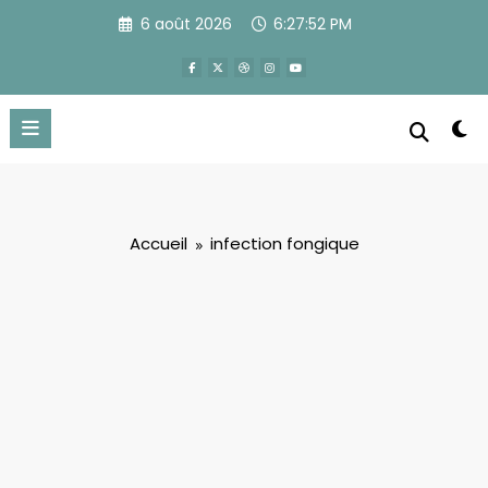
Aller
6 août 2026
6:27:52 PM
au
contenu
Accueil
infection fongique