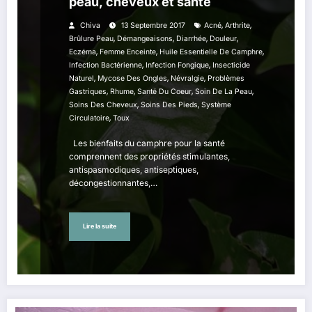
peau, cheveux et santé
,
,
Chiva
13 Septembre 2017
Acné
Arthrite
,
,
,
,
Brûlure Peau
Démangeaisons
Diarrhée
Douleur
,
,
,
Eczéma
Femme Enceinte
Huile Essentielle De Camphre
,
,
Infection Bactérienne
Infection Fongique
Insecticide
,
,
,
Naturel
Mycose Des Ongles
Névralgie
Problèmes
,
,
,
,
Gastriques
Rhume
Santé Du Coeur
Soin De La Peau
,
,
Soins Des Cheveux
Soins Des Pieds
Système
,
Circulatoire
Toux
Les bienfaits du camphre pour la santé
comprennent des propriétés stimulantes,
antispasmodiques, antiseptiques,
décongestionnantes,…
Lire la suite