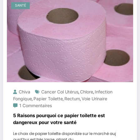
SANTÉ
Chiva
Cancer Col Utérus
Chlore
Infection
,
,
Fongique
Papier Toilette
Rectum
Voie Urinaire
,
,
,
1 Commentaires
5 Raisons pourquoi ce papier toilette est
dangereux pour votre santé
Le choix de papier toilette disponible sur le marché auj
ourd’hui est très large, allant du…