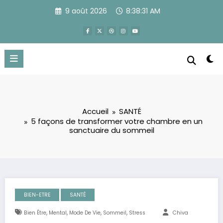
Aller
9 août 2026
8:38:32 AM
au
contenu
Accueil
SANTÉ
5 façons de transformer votre chambre en un
sanctuaire du sommeil
BIEN-ETRE
SANTÉ
,
,
,
,
Bien Être
Mental
Mode De Vie
Sommeil
Stress
Chiva