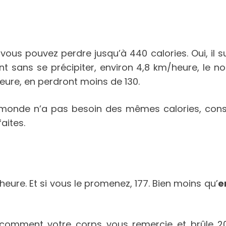
vous pouvez perdre jusqu’à 440 calories. Oui, il su
t sans se précipiter, environ 4,8 km/heure, le n
heure, en perdront moins de 130.
 le monde n’a pas besoin des mêmes calories, co
aites.
eure. Et si vous le promenez, 177. Bien moins qu’
e
r comment votre corps vous remercie et brûle 2