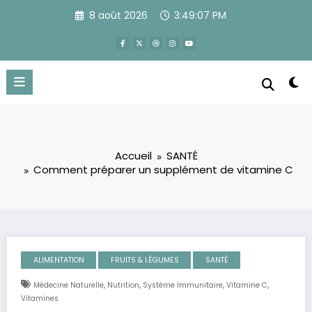
Aller
8 août 2026
3:49:08 PM
au
contenu
Accueil
SANTÉ
Comment préparer un supplément de vitamine C
ALIMENTATION
FRUITS & LÉGUMES
SANTÉ
,
,
,
,
Médecine Naturelle
Nutrition
Système Immunitaire
Vitamine C
Vitamines