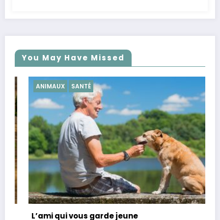
You May Have Missed
ANIMAUX
SANTÉ
C
L’ami qui vous garde jeune