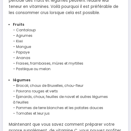
période des fruits et légumes peuvent réduire leur
teneur en vitamines. Voilà pourquoi il est préférable de
les consommer crus lorsque cela est possible.
Fruits
– Cantaloup
– Agrumes
– Kiwi
– Mangue
– Papaye
– Ananas
– Fraises, framboises, mûres et myrtilles
– Pastèque ou melon
légumes
– Brocoli, choux de
Bruxelles, chou-
fleur
– Poivrons rouges et verts
– Épinards, choux, feuilles de navet et autres légumes
à feuilles
– P
ommes de
terre blanches et les
patates douces
– T
omates et leur jus
Maintenant que vous savez comment préparer votre
propre supplément de vitamine C, vous pouvez profiter