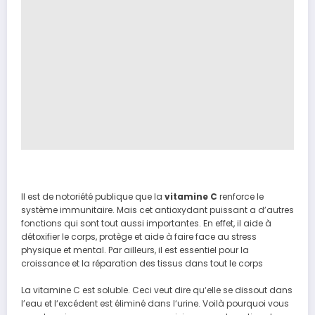
Il est de notoriété publique que la
vitamine C
renforce le
système immunitaire. Mais cet antioxydant puissant a d’autres
fonctions qui sont tout aussi importantes. En effet, il aide à
détoxifier le corps, protège et aide à faire face au stress
physique et mental. Par ailleurs, il est essentiel pour la
croissance et la réparation des tissus dans tout le corps
La vitamine C est soluble.
Ceci
veut
dire
q
u
‘elle
se dissout
dans
l’eau
et
l
‘
excédent
est éliminé
dans
l
‘
urine
.
Voilà pourquoi vous