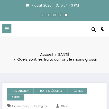
Aller
7 août 2026
5:54:44 PM
au
contenu
Accueil
SANTÉ
Quels sont les fruits qui font le moins grossir
ALIMENTATION
FRUITS & LÉGUMES
RÉGIMES
SANTÉ
,
,
Alimentation
Fruits
Régime
Chiva