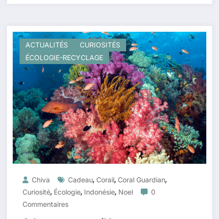
ACTUALITÉS
CURIOSITÉS
ÉCOLOGIE-RECYCLAGE
,
,
,
Chiva
Cadeau
Corail
Coral Guardian
,
,
,
Curiosité
Écologie
Indonésie
Noel
0
Commentaires