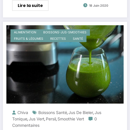
Lire la suite
18 Juin 2020
ALIMENTATION
BOISSONS-JUS-SMOOTHIES
FRUITS & LÉGUMES
RECETTES
SANTÉ
Chiva
Boissons Santé
Jus De Bieler
Jus
,
,
Tonique
Jus Vert
Persil
Smoothie Vert
0
,
,
,
Commentaires