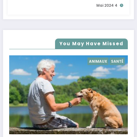
4 Mai 2024
You May Have Missed
SANTÉ
SANTÉ