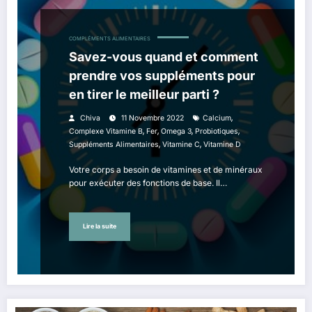
COMPLÉMENTS ALIMENTAIRES
Savez-vous quand et comment
prendre vos suppléments pour
en tirer le meilleur parti ?
,
Chiva
11 Novembre 2022
Calcium
,
,
,
,
Complexe Vitamine B
Fer
Omega 3
Probiotiques
,
,
Suppléments Alimentaires
Vitamine C
Vitamine D
Votre corps a besoin de vitamines et de minéraux
pour exécuter des fonctions de base. Il…
Lire la suite