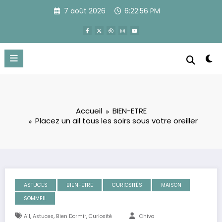
Aller
7 août 2026
6:22:56 PM
au
contenu
Accueil
BIEN-ETRE
Placez un ail tous les soirs sous votre oreiller
ASTUCES
BIEN-ETRE
CURIOSITÉS
MAISON
SOMMEIL
,
,
,
Ail
Astuces
Bien Dormir
Curiosité
Chiva