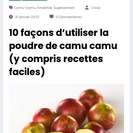
,
,
Camu-Camu
Smoothie
Superaliment
Chiva
31 Janvier 2023
0 Commentaires
10 façons d’utiliser la
poudre de camu camu
(y compris recettes
faciles)