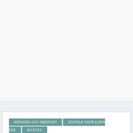
BOISSONS-JUS-SMOOTHIES
BOUTIQUE SANTÉ & BIEN
ÊTRE
RECETTES