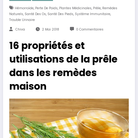
,
,
,
,
Hémorroïde
Perte De Poids
Plantes Médicinales
Prêle
Remèdes
,
,
,
,
Naturels
Santé Des Os
Santé Des Pieds
Système Immunitaire
Trouble Urinaire
Chiva
2 Mai 2018
0 Commentaires
16 propriétés et
utilisations de la prêle
dans les remèdes
maison