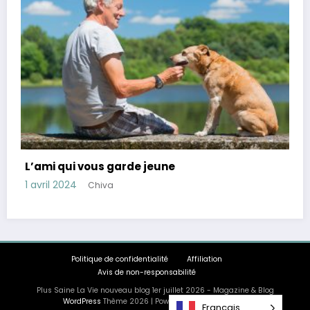
Conseils pour réduire le cortisol, hormone du
stress
28 mars 2024
Chiva
Politique de confidentialité
Affiliation
Avis de non-responsabilité
Plus Saine La Vie nouveau blog 1er juillet 2026 - Magazine & Blog
Français