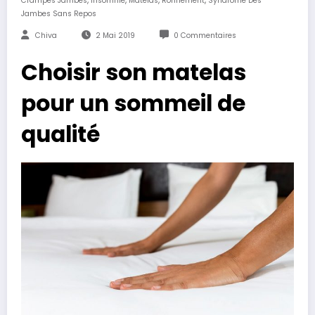
Crampes Jambes
Insomnie
Matelas
Ronflement
Syndrome Des
Jambes Sans Repos
Chiva
2 Mai 2019
0 Commentaires
Choisir son matelas
pour un sommeil de
qualité