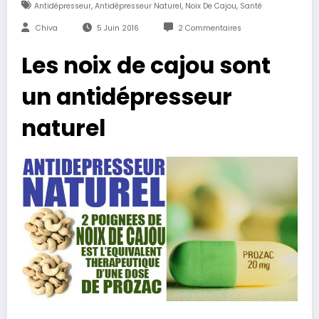
,
,
,
Antidépresseur
Antidépresseur Naturel
Noix De Cajou
Santé
Chiva
5 Juin 2016
2 Commentaires
Les noix de cajou sont
un antidépresseur
naturel