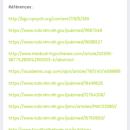
Références :
http://bjp.rcpsych.org/content/178/5/399
https://www.ncbi.nlm.nih.gov/pubmed/11687048
https://www.ncbi.nlm.nih.gov/pubmed/19085527
http://www.medical-hypotheses.com/article/S0306-
9877%2806%2900103-4/abstract
https://academic.oup.com/ajcn/article/78/1/40/4689895
https://www.ncbi.nlm.nih.gov/pubmed/19499625
https://www.ncbi.nlm.nih.gov/pubmed/12764208/
https://www.ncbi.nlm.nih.gov/pmc/articles/PMC533861/
https://www.ncbi.nlm.nih.gov/pubmed/15750663/
http://www.foodforthebrain.org/nutrition-