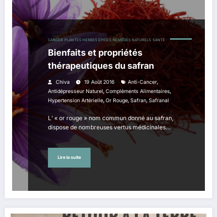
CANCER
PLANTES HERBES ÉPICES
REMÈDES NATURELS
SANTÉ
Bienfaits et propriétés
thérapeutiques du safran
,
Chiva
19 Août 2016
Anti-Cancer
,
,
Antidépresseur Naturel
Compléments Alimentaires
,
,
,
Hypertension Artérielle
Or Rouge
Safran
Safranal
L’ « or rouge » nom commun donné au safran,
dispose de nombreuses vertus médicinales…
Lire la suite