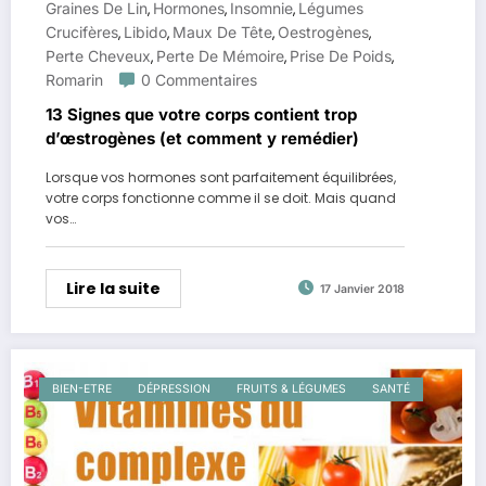
Graines De Lin
Hormones
Insomnie
Légumes
,
,
,
Crucifères
Libido
Maux De Tête
Oestrogènes
,
,
,
,
Perte Cheveux
Perte De Mémoire
Prise De Poids
,
,
,
Romarin
0 Commentaires
13 Signes que votre corps contient trop
d’œstrogènes (et comment y remédier)
Lorsque vos hormones sont parfaitement équilibrées,
votre corps fonctionne comme il se doit. Mais quand
vos…
Lire la suite
17 Janvier 2018
BIEN-ETRE
DÉPRESSION
FRUITS & LÉGUMES
SANTÉ