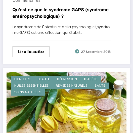
Commentaires
Qu’est ce que le syndrome GAPS (syndrome
entéropsychologique) ?
Le syndrome de l'intestin et de la psychologie (syndro
me GAPS) est une affection qui établit…
Lire la suite
27 Septembre 2018
BIEN-ETRE
BEAUTÉ
DÉPRESSION
DIABÈTE
HUILES ESSENTIELLES
REMÈDES NATURELS
SANTÉ
SOINS NATURELS