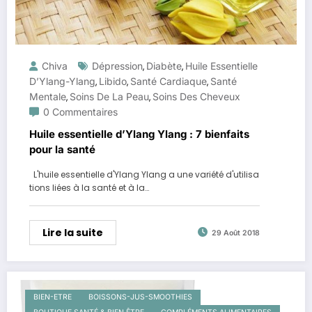
Chiva
Dépression
Diabète
Huile Essentielle
,
,
D’Ylang-Ylang
Libido
Santé Cardiaque
Santé
,
,
,
Mentale
Soins De La Peau
Soins Des Cheveux
,
,
0 Commentaires
Huile essentielle d’Ylang Ylang : 7 bienfaits
pour la santé
L'huile essentielle d'Ylang Ylang a une variété d'utilisa
tions liées à la santé et à la…
Lire la suite
29 Août 2018
BIEN-ETRE
BOISSONS-JUS-SMOOTHIES