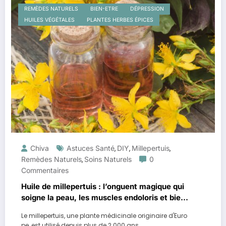
REMÈDES NATURELS
BIEN-ETRE
DÉPRESSION
HUILES VÉGÉTALES
PLANTES HERBES ÉPICES
Chiva
Astuces Santé
DIY
Millepertuis
,
,
,
Remèdes Naturels
Soins Naturels
0
,
Commentaires
Huile de millepertuis : l’onguent magique qui
soigne la peau, les muscles endoloris et bien
plus encore
Le millepertuis, une plante médicinale originaire d'Euro
pe, est utilisé depuis plus de 2 000 ans…