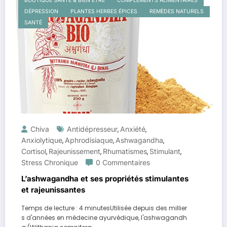
BOUTIQUE SANTÉ & BIEN ÊTRE
COMPLÉMENTS ALIMENTAIRES
DÉPRESSION
PLANTES HERBES ÉPICES
REMÈDES NATURELS
SANTÉ
Chiva
Antidépresseur
Anxiété
,
,
Anxiolytique
Aphrodisiaque
Ashwagandha
,
,
,
Cortisol
Rajeunissement
Rhumatismes
Stimulant
,
,
,
,
Stress Chronique
0 Commentaires
L’ashwagandha et ses propriétés stimulantes
et rajeunissantes
Temps de lecture : 4 minutesUtilisée depuis des millier
s d'années en médecine ayurvédique, l'ashwagandh