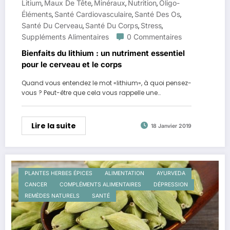
Litium
Maux De Tête
Minéraux
Nutrition
Oligo-
,
,
,
,
Éléments
Santé Cardiovasculaire
Santé Des Os
,
,
,
Santé Du Cerveau
Santé Du Corps
Stress
,
,
,
Suppléments Alimentaires
0 Commentaires
Bienfaits du lithium : un nutriment essentiel
pour le cerveau et le corps
Quand vous entendez le mot «lithium», à quoi pensez-
vous ? Peut-être que cela vous rappelle une…
Lire la suite
18 Janvier 2019
PLANTES HERBES ÉPICES
ALIMENTATION
AYURVEDA
CANCER
COMPLÉMENTS ALIMENTAIRES
DÉPRESSION
REMÈDES NATURELS
SANTÉ