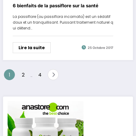
6 bienfaits de la passiflore sur la santé
La passiflore (ou passiflora incarnata) est un sédatif
doux et un tranquillisant. Puissant traitement naturel q
ui détend…
Lire la suite
25 Octobre 2017
Pagination
1
2
4
…
des
publications