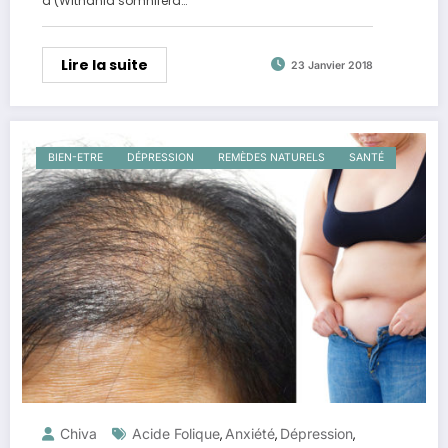
a (Withania somnifera…
Lire la suite
23 Janvier 2018
BIEN-ETRE
DÉPRESSION
REMÈDES NATURELS
SANTÉ
Chiva
Acide Folique
Anxiété
Dépression
,
,
,