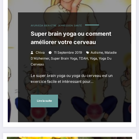
AYURVEDA
BIEN-ETRE
DÉPRESSION
SANTÉ
Super brain yoga ou comment
améliorer votre cerveau
,
Chiva
11 Septembre 2019
Autisme
Maladie
,
,
,
,
D’Alzheimer
Super Brain Yoga
TDAH
Yoga
Yoga Du
Cerveau
Le super brain yoga ou yoga du cerveau est un
exercice facile et intéressant pour…
Lire la suite