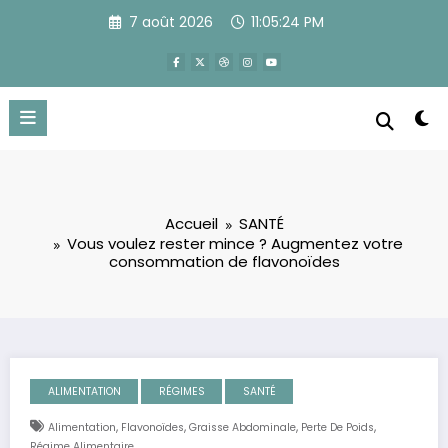
Aller
7 août 2026
11:05:25 PM
au
contenu
Accueil
SANTÉ
Vous voulez rester mince ? Augmentez votre
consommation de flavonoïdes
ALIMENTATION
RÉGIMES
SANTÉ
,
,
,
,
Alimentation
Flavonoïdes
Graisse Abdominale
Perte De Poids
Régime Alimentaire