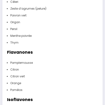
Céleri
Zeste d’agrumes (pelure)
Poivron vert
Origan
Persil
Menthe poivrée
Thym
Flavanones
Pamplemousse
Citron
Citron vert
Orange
Pomélos
Isoflavones