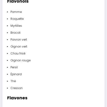
Flavonols
Pomme
Roquette
Myrtilles
Brocoli
Poivron vert
Oignon vert
Chou frisé
Oignon rouge
Persil
Épinard
Thé
Cresson
Flavones