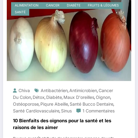
ALIMENTATION
CANCER
DIABÈTE
FRUITS & LÉGUMES
SANTÉ
Chiva
Antibactérien
Antimicrobien
Cancer
,
,
Du Colon
Détox
Diabète
Maux D'oreilles
Oignon
,
,
,
,
,
Ostéoporose
Piqure Abeille
Santé Bucco Dentaire
,
,
,
Santé Cardiovasculaire
Sinus
1 Commentaires
,
10 Bienfaits des oignons pour la santé et les
raisons de les aimer