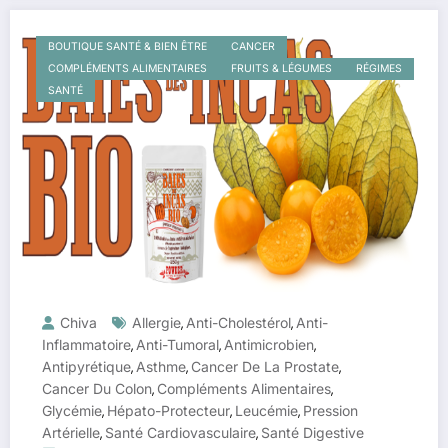
BOUTIQUE SANTÉ & BIEN ÊTRE
CANCER
COMPLÉMENTS ALIMENTAIRES
FRUITS & LÉGUMES
RÉGIMES
SANTÉ
Chiva
Allergie
Anti-Cholestérol
Anti-
,
,
Inflammatoire
Anti-Tumoral
Antimicrobien
,
,
,
Antipyrétique
Asthme
Cancer De La Prostate
,
,
,
Cancer Du Colon
Compléments Alimentaires
,
,
Glycémie
Hépato-Protecteur
Leucémie
Pression
,
,
,
Artérielle
Santé Cardiovasculaire
Santé Digestive
,
,