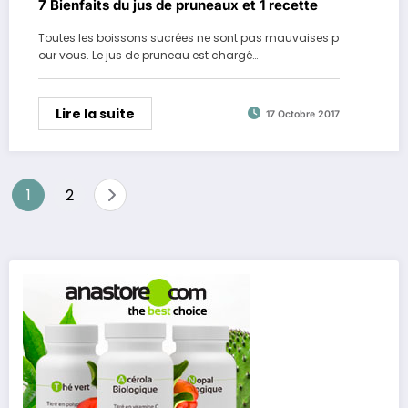
7 Bienfaits du jus de pruneaux et 1 recette
Toutes les boissons sucrées ne sont pas mauvaises p
our vous. Le jus de pruneau est chargé…
Lire la suite
17 Octobre 2017
Pagination
1
2
des
publications