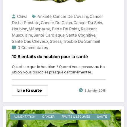
Chiva
Anxiété
Cancer De L'ovaire
Cancer
,
,
De La Prostate
Cancer Du Colon
Cancer Du Sein
,
,
,
Houblon
Ménopause
Perte De Poids
Relaxant
,
,
,
Musculaire
Santé Cardiaque
Santé Cognitive
,
,
,
Santé Des Cheveux
Stress
Trouble Du Sommeil
,
,
0 Commentaires
10 Bienfaits du houblon pour la santé
Qu'est-ce que le houblon ? Quand vous pensez au ho
ublon, vous associez presque certainement le…
Lire la suite
3 Janvier 2018
ALIMENTATION
CANCER
FRUITS & LÉGUMES
SANTÉ