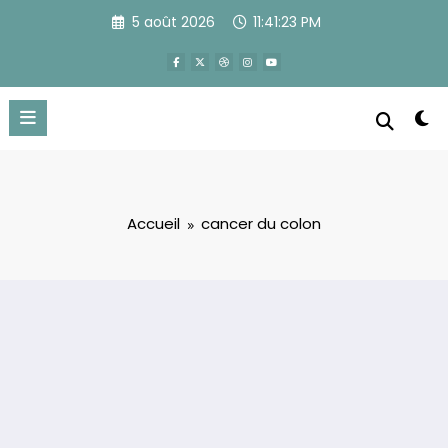
Aller
5 août 2026
11:41:24 PM
au
contenu
Accueil
cancer du colon