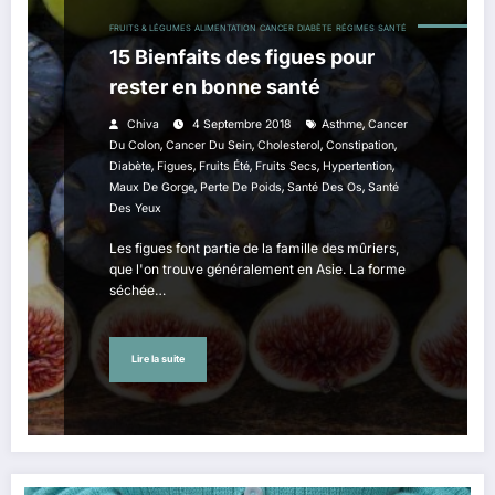
FRUITS & LÉGUMES
ALIMENTATION
CANCER
DIABÈTE
RÉGIMES
SANTÉ
15 Bienfaits des figues pour
rester en bonne santé
,
Chiva
4 Septembre 2018
Asthme
Cancer
,
,
,
,
Du Colon
Cancer Du Sein
Cholesterol
Constipation
,
,
,
,
,
Diabète
Figues
Fruits Été
Fruits Secs
Hypertention
,
,
,
Maux De Gorge
Perte De Poids
Santé Des Os
Santé
Des Yeux
Les figues font partie de la famille des mûriers,
que l'on trouve généralement en Asie. La forme
séchée…
Lire la suite