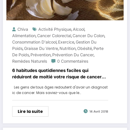
Chiva
Activité Physique
Alcool
,
,
Alimentation
Cancer Colorectal
Cancer Du Colon
,
,
,
Consommation D'alcool
Exercice
Gestion Du
,
,
Poids
Graisse Du Ventre
Nutrition
Obésité
Perte
,
,
,
,
De Poids
Prévention
Prévention Du Cancer
,
,
,
Remèdes Naturels
0 Commentaires
6 habitudes quotidiennes faciles qui
réduiront de moitié votre risque de cancer
colorectal
Les gens de tous âges redoutent d'avoir un diagnost
ic de cancer. Mais saviez-vous que le…
Lire la suite
14 Avril 2018