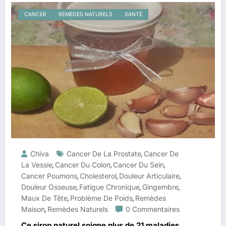
CANCER
REMÈDES NATURELS
SANTÉ
Chiva
Cancer De La Prostate
Cancer De
,
La Vessie
Cancer Du Colon
Cancer Du Sein
,
,
,
Cancer Poumons
Cholesterol
Douleur Articulaire
,
,
,
Douleur Osseuse
Fatigue Chronique
Gingembre
,
,
,
Maux De Tête
Problème De Poids
Remèdes
,
,
Maison
Remèdes Naturels
0 Commentaires
,
Ce sirop naturel soigne plus de 21 maladies