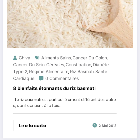
Chiva
Aliments Sains
Cancer Du Colon
,
,
Cancer Du Sein
Céréales
Constipation
Diabète
,
,
,
Type 2
Régime Alimentaire
Riz Basmati
Santé
,
,
,
Cardiaque
0 Commentaires
8 bienfaits étonnants du riz basmati
Le riz basmati est particulièrement différent des autre
s, car il contient à la fois…
Lire la suite
2 Mai 2018