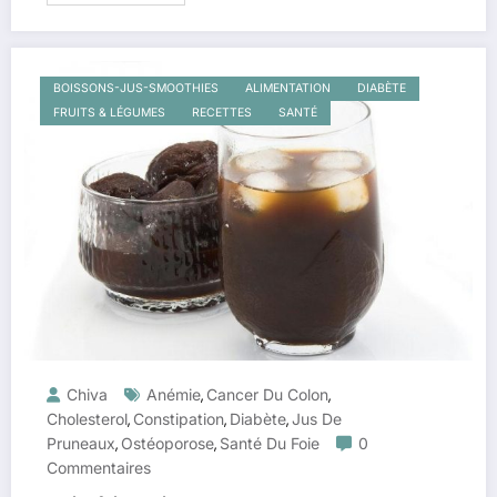
BOISSONS-JUS-SMOOTHIES
ALIMENTATION
DIABÈTE
FRUITS & LÉGUMES
RECETTES
SANTÉ
Chiva
Anémie
Cancer Du Colon
,
,
Cholesterol
Constipation
Diabète
Jus De
,
,
,
Pruneaux
Ostéoporose
Santé Du Foie
0
,
,
Commentaires